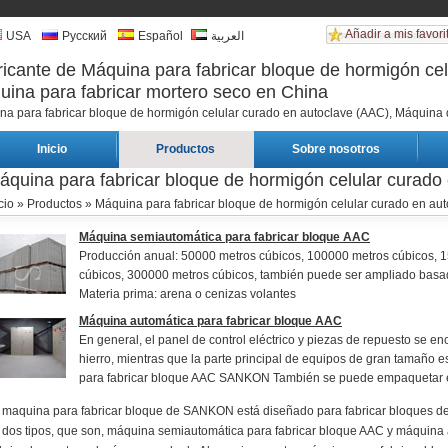
Añadir a mis favori
USA
Русский
Español
العربية
icante de Máquina para fabricar bloque de hormigón cel
ina para fabricar mortero seco en China
na para fabricar bloque de hormigón celular curado en autoclave (AAC), Máquina
Inicio
Productos
Sobre nosotros
áquina para fabricar bloque de hormigón celular curado
cio
»
Productos
» Máquina para fabricar bloque de hormigón celular curado en au
Máquina semiautomática para fabricar bloque AAC
Producción anual: 50000 metros cúbicos, 100000 metros cúbicos, 
cúbicos, 300000 metros cúbicos, también puede ser ampliado basado 
Materia prima: arena o cenizas volantes
Máquina automática para fabricar bloque AAC
En general, el panel de control eléctrico y piezas de repuesto se
hierro, mientras que la parte principal de equipos de gran tamaño
para fabricar bloque AAC SANKON También se puede empaquetar en 
 maquina para fabricar bloque de SANKON está diseñado para fabricar bloques de
 dos tipos, que son, máquina semiautomática para fabricar bloque AAC y máquina 