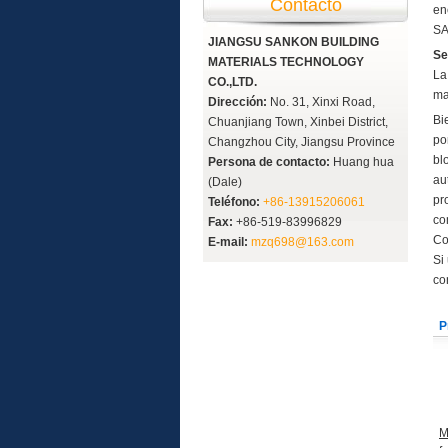
Contacto
en
SA
JIANGSU SANKON BUILDING
Se
MATERIALS TECHNOLOGY
La
CO.,LTD.
ma
Dirección:
No. 31, Xinxi Road,
Bi
Chuanjiang Town, Xinbei District,
po
Changzhou City, Jiangsu Province
bl
Persona de contacto:
Huang hua
au
(Dale)
pr
Teléfono:
+86-13915206061
co
Fax:
+86-519-83996829
Co
E-mail:
mzq698@163.com
Si
co
P
M