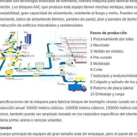
bricado con tecnología avanzada de Alemania, nuestra máquina para fabricar bloque
ración. Los bloques AAC que produce este equipo tienen muchas ventajas, tales com
nejabilidad, gran capacidad de aislamiento, resistente al fuego y moho. Pueden se
slamiento, tubos de aislamiento térmico, paneles de pared, piso y paneles de techo
nstrucción de edificios industriales y residenciales.
Pasos de producción
1 Procesamiento por lotes
2 Mezclado
3 Vertido en moldes
4 Pre-curado
5 Moldeado
6 Corte
7 Autoclave y endurecimien
8 Colgado y apilado de los 
9 Retorno de placa lateral
10 Embalaje y carga
pecificaciones de la máquina para fabricar bloque de hormigón celular curado en 
oducción anual: 50000 metros cúbicos, 100000 metros cúbicos, 150000 metros cú
bicos, también puede ser ampliado basado en los requisitos específicos del cliente
teria prima: arena o cenizas volantes
mpaque
 cuerpo principal de equipos de gran tamaño esta sin empaque, pero el panel de con