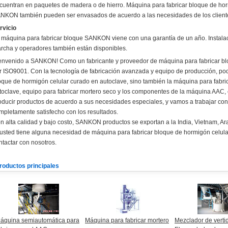
cuentran en paquetes de madera o de hierro. Máquina para fabricar bloque de ho
NKON también pueden ser envasados de acuerdo a las necesidades de los client
rvicio
 máquina para fabricar bloque SANKON viene con una garantía de un año. Instalac
rcha y operadores también están disponibles.
envenido a SANKON! Como un fabricante y proveedor de máquina para fabricar bl
r ISO9001. Con la tecnología de fabricación avanzada y equipo de producción, po
oque de hormigón celular curado en autoclave, sino también la máquina para fabri
toclave, equipo para fabricar mortero seco y los componentes de la máquina AAC,
oducir productos de acuerdo a sus necesidades especiales, y vamos a trabajar con
mpletamente satisfecho con los resultados.
n alta calidad y bajo costo, SANKON productos se exportan a la India, Vietnam, Ara
 usted tiene alguna necesidad de máquina para fabricar bloque de hormigón celula
ntactar con nosotros.
roductos principales
áquina semiautomática para
Máquina para fabricar mortero
Mezclador de verti