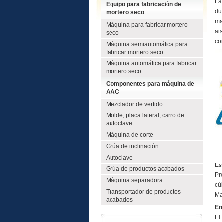
Fa
Equipo para fabricación de
du
mortero seco
ma
Máquina para fabricar mortero
ai
seco
co
Máquina semiautomática para
fabricar mortero seco
Máquina automática para fabricar
mortero seco
Componentes para máquina de
AAC
Mezclador de vertido
Molde, placa lateral, carro de
autoclave
Máquina de corte
Grúa de inclinación
Autoclave
Es
Grúa de productos acabados
Pr
Máquina separadora
cú
Transportador de productos
Ma
acabados
E
El