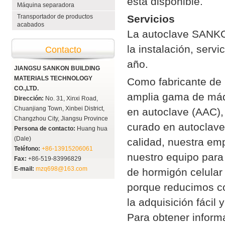
está disponible.
Máquina separadora
Transportador de productos
Servicios
acabados
La autoclave SANKO
la instalación, serv
Contacto
año.
JIANGSU SANKON BUILDING
MATERIALS TECHNOLOGY
Como fabricante de
CO.,LTD.
amplia gama de máqu
Dirección:
No. 31, Xinxi Road,
Chuanjiang Town, Xinbei District,
en autoclave (AAC),
Changzhou City, Jiangsu Province
curado en autoclave
Persona de contacto:
Huang hua
(Dale)
calidad, nuestra em
Teléfono:
+86-13915206061
nuestro equipo para
Fax:
+86-519-83996829
E-mail:
mzq698@163.com
de hormigón celular
porque reducimos c
la adquisición fácil
Para obtener inform