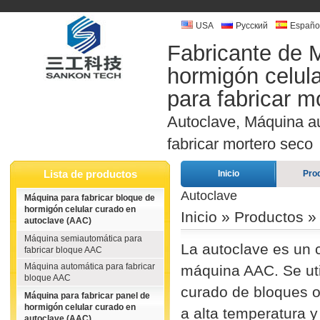
USA
Русский
Españo
Fabricante de M
hormigón celul
para fabricar m
Autoclave, Máquina a
fabricar mortero seco
Lista de productos
Inicio
Pro
Autoclave
Máquina para fabricar bloque de
hormigón celular curado en
Inicio
»
Productos
autoclave (AAC)
Máquina semiautomática para
La autoclave es un 
fabricar bloque AAC
Máquina automática para fabricar
máquina AAC. Se uti
bloque AAC
curado de bloques o
Máquina para fabricar panel de
hormigón celular curado en
a alta temperatura y
autoclave (AAC)