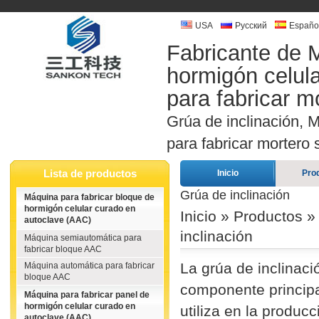
USA
Русский
Españo
Fabricante de M
hormigón celul
para fabricar m
Grúa de inclinación, 
para fabricar mortero
Lista de productos
Inicio
Pro
Grúa de inclinación
Máquina para fabricar bloque de
hormigón celular curado en
Inicio
»
Productos
autoclave (AAC)
inclinación
Máquina semiautomática para
fabricar bloque AAC
La grúa de inclina
Máquina automática para fabricar
bloque AAC
componente principa
Máquina para fabricar panel de
hormigón celular curado en
utiliza en la produc
autoclave (AAC)