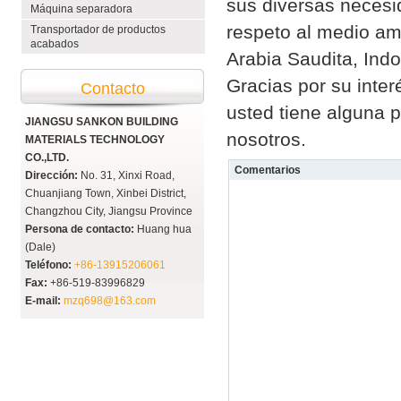
sus diversas necesi
Máquina separadora
respeto al medio amb
Transportador de productos
acabados
Arabia Saudita, Indo
Gracias por su inte
Contacto
usted tiene alguna 
JIANGSU SANKON BUILDING
nosotros.
MATERIALS TECHNOLOGY
CO.,LTD.
Comentarios
Dirección:
No. 31, Xinxi Road,
Chuanjiang Town, Xinbei District,
Changzhou City, Jiangsu Province
Persona de contacto:
Huang hua
(Dale)
Teléfono:
+86-13915206061
Fax:
+86-519-83996829
E-mail:
mzq698@163.com