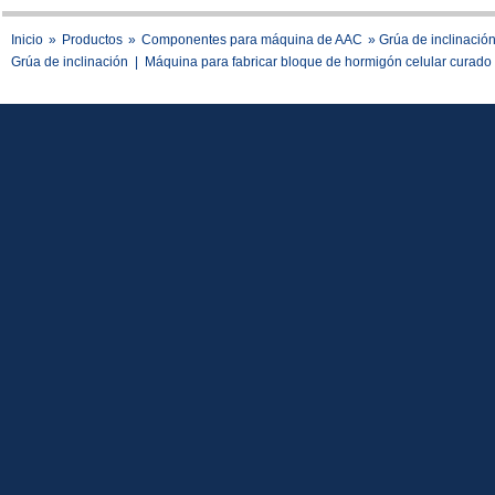
Inicio
»
Productos
»
Componentes para máquina de AAC
» Grúa de inclinació
Grúa de inclinación
|
Máquina para fabricar bloque de hormigón celular curado