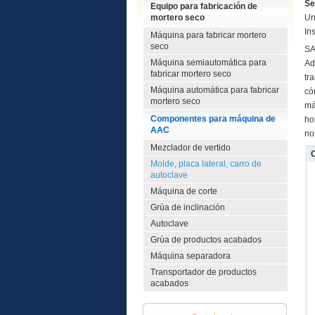
Se
Equipo para fabricación de
mortero seco
Un
In
Máquina para fabricar mortero
seco
SA
Máquina semiautomática para
Ad
fabricar mortero seco
tr
Máquina automática para fabricar
có
mortero seco
má
Componentes para máquina de
ho
AAC
no
Mezclador de vertido
Molde, placa lateral, carro de
autoclave
Máquina de corte
Grúa de inclinación
Autoclave
Grúa de productos acabados
Máquina separadora
Transportador de productos
acabados