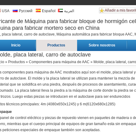
Añadir a mis favori
USA
Русский
Español
العربية
icante de Máquina para fabricar bloque de hormigón cel
ina para fabricar mortero seco en China
 placa lateral, carro de autoclave, Máquina automática para fabricar bloque AAC,
Inicio
Productos
Sobre nosotros
olde, placa lateral, carro de autoclave
cio
»
Productos
»
Componentes para máquina de AAC
» Molde, placa lateral, carr
s componentes para máquina de AAC mostrados aquí son el molde, placa lateral y
rro de autoclave. El molde y la placa lateral se utilizan para mantener la mezcla de
terial que se solidifica en una piedra, después de procesos de asentamiento, cura
pumado. La placa lateral lleva la piedra a la máquina de corte donde la piedra se c
 trozos. Luego estas piezas se introducen en el autoclave para ser endurecidos
tos técnicos principales: 4m (4080x650x1245) y 6 m(6120x680x1285)
mpaque
 panel de control eléctrico y piezas de repuesto vienen en paquetes de madera o d
erro, mientras que el cuerpo principal de equipos de gran tamaño esta sin empaqu
s peticiones especiales de empaque también son aceptadas.