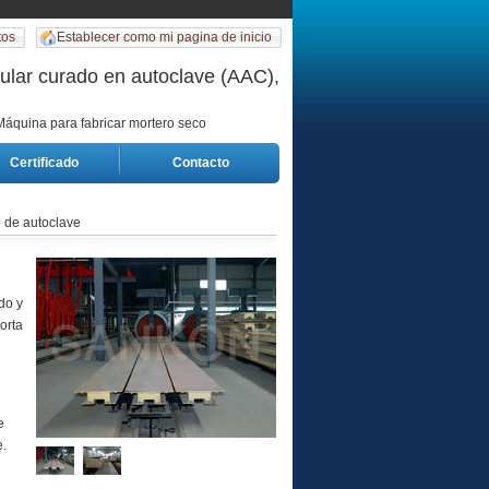
tos
Establecer como mi pagina de inicio
ular curado en autoclave (AAC),
 Máquina para fabricar mortero seco
Certificado
Contacto
o de autoclave
do y
orta
e
e.