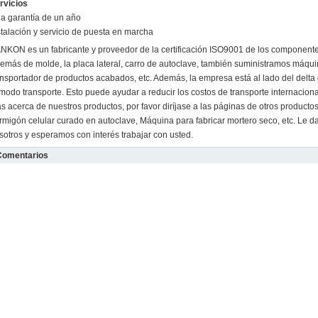
rvicios
a garantía de un año
stalación y servicio de puesta en marcha
NKON es un fabricante y proveedor de la certificación ISO9001 de los component
emás de molde, la placa lateral, carro de autoclave, también suministramos máqu
ansportador de productos acabados, etc. Además, la empresa está al lado del delta
modo transporte. Esto puede ayudar a reducir los costos de transporte internaciona
s acerca de nuestros productos, por favor diríjase a las páginas de otros product
rmigón celular curado en autoclave, Máquina para fabricar mortero seco, etc. Le d
sotros y esperamos con interés trabajar con usted.
Comentarios