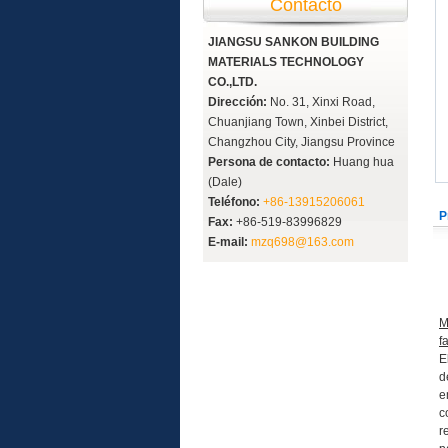
Contacto
JIANGSU SANKON BUILDING
MATERIALS TECHNOLOGY
CO.,LTD.
Dirección:
No. 31, Xinxi Road,
Chuanjiang Town, Xinbei District,
Changzhou City, Jiangsu Province
Persona de contacto:
Huang hua
(Dale)
Teléfono:
+86-13915206061
P
Fax:
+86-519-83996829
E-mail:
mzq698@163.com
M
f
E
d
e
c
r