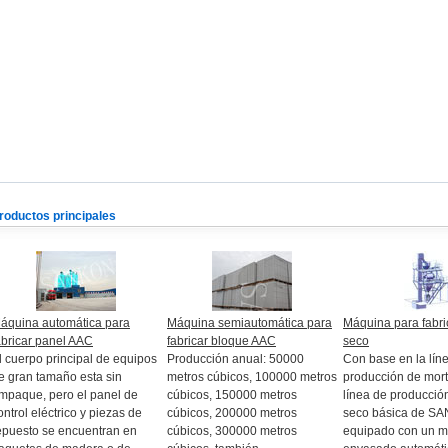
roductos principales
áquina automática para
Máquina semiautomática para
Máquina para fabri
abricar panel AAC
fabricar bloque AAC
seco
l cuerpo principal de equipos
Producción anual: 50000
Con base en la lín
e gran tamaño esta sin
metros cúbicos, 100000 metros
producción de mort
mpaque, pero el panel de
cúbicos, 150000 metros
línea de producció
ontrol eléctrico y piezas de
cúbicos, 200000 metros
seco básica de S
epuesto se encuentran en
cúbicos, 300000 metros
equipado con un m