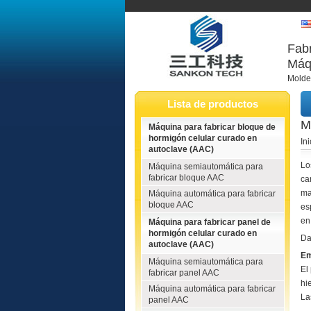
Fabr
Máqu
Molde,
Lista de productos
M
Máquina para fabricar bloque de
hormigón celular curado en
Ini
autoclave (AAC)
Lo
Máquina semiautomática para
fabricar bloque AAC
ca
ma
Máquina automática para fabricar
bloque AAC
es
en
Máquina para fabricar panel de
hormigón celular curado en
Da
autoclave (AAC)
E
Máquina semiautomática para
El
fabricar panel AAC
hi
Máquina automática para fabricar
La
panel AAC